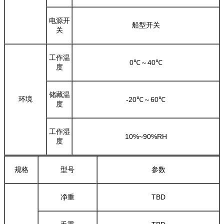
电源开
船型开关
关
工作温
0℃～40℃
度
储藏温
环境
-20℃～60℃
度
工作湿
10%~90%RH
度
规格
型号
参数
净重
TBD