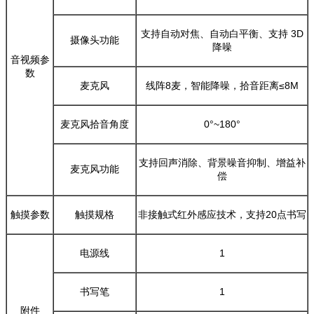
支持自动对焦、自动白平衡、支持 3D
摄像头功能
降噪
音视频参
数
麦克风
线阵8麦，智能降噪，拾音距离≤8M
麦克风拾音角度
0°~180°
支持回声消除、背景噪音抑制、增益补
麦克风功能
偿
触摸参数
触摸规格
非接触式红外感应技术，支持20点书写
电源线
1
书写笔
1
附件