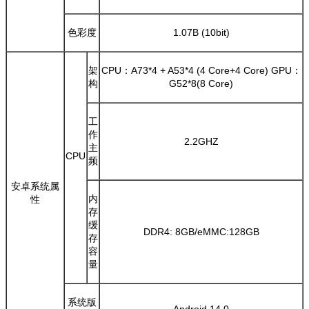
色彩度
1.07B (10bit)
架
CPU：A73*4 + A53*4 (4 Core+4 Core) GPU：
构
G52*8(8 Core)
工
作
2.2GHZ
主
CPU
频
安卓系统属
内
性
存
缓
DDR4: 8GB/eMMC:128GB
存
容
量
系统版