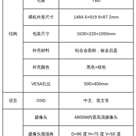
毛重
TBD
裸机外形尺寸
1484.6×919.9×87.2mm
结构
包装尺寸
1630×220×1050mm
外壳材料
铝合金面框，钣金后盖
外壳颜色
黑色+锖色
VESA孔位
500×400mm
语言
OSD
中文、英文等
摄像头
4800W内置高清摄像头
摄像头视场角
D=86 度 H=75 度 V=50 度