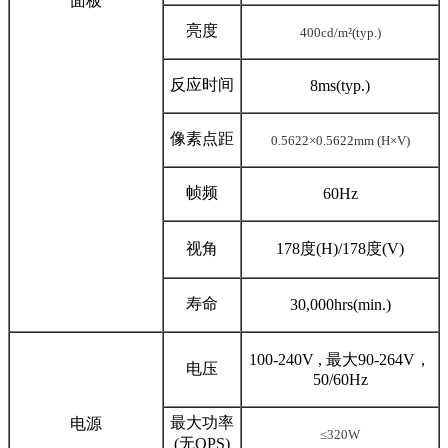
面板
亮度
400cd/m²(typ.)
反应时间
8ms(typ.)
像素点距
0.
5622
×0.
5622
mm (H×V)
帧频
60Hz
视角
178度(H)/178度(V)
寿命
30,000hrs(min.)
100-240V , 最大90-264V，
电压
50/60Hz
最大功率
电源
≤320W
(无OPS)